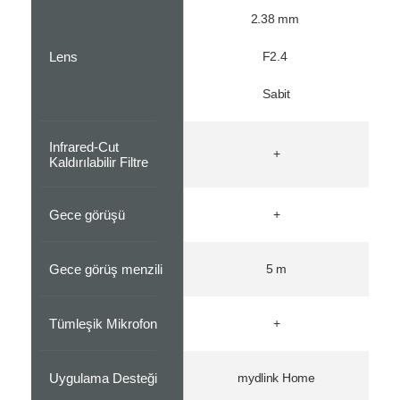
2.38 mm
Lens
F2.4
Sabit
Infrared-Cut
+
Kaldırılabilir Filtre
Gece görüşü
+
Gece görüş menzili
5 m
Tümleşik Mikrofon
+
Uygulama Desteği
mydlink Home