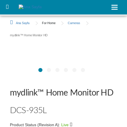
Ana
içeriğe
Toggle
atla
navigat
Ana Sayfa
For Home
Cameras
mydlink™ Home Monitor HD
mydlink™ Home Monitor HD
DCS‑935L
Product Status (Revision A):
Live